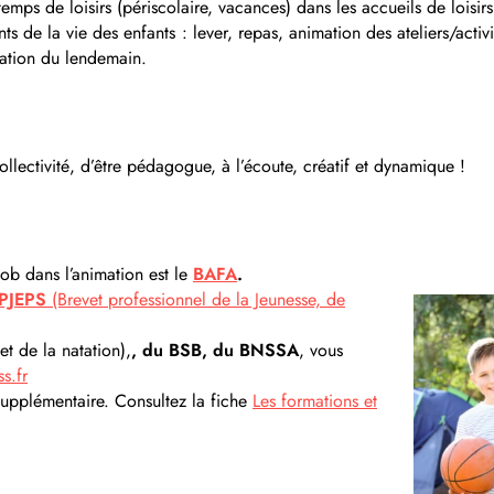
temps de loisirs (périscolaire, vacances) dans les accueils de lois
s de la vie des enfants : lever, repas, animation des ateliers/activ
aration du lendemain.
collectivité, d’être pédagogue, à l’écoute, créatif et dynamique !
job dans l’animation est le
BAFA
.
PJEPS
(Brevet professionnel de la Jeunesse, de
et de la natation),
, du BSB, du BNSSA
, vous
s.fr
supplémentaire. Consultez la fiche
Les formations et