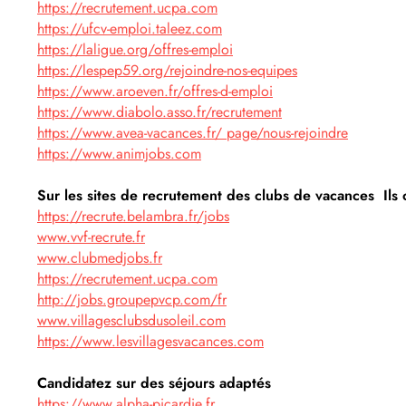
https://recrutement.ucpa.com
https://ufcv-emploi.taleez.com
https://laligue.org/offres-emploi
https://lespep59.org/rejoindre-nos-equipes
https://www.aroeven.fr/offres-d-emploi
https://www.diabolo.asso.fr/recrutement
https://www.avea-vacances.fr/ page/nous-rejoindre
https://www.animjobs.com
Sur les sites de recrutement des clubs de vacances Ils
https://recrute.belambra.fr/jobs
www.vvf-recrute.fr
www.clubmedjobs.fr
https://recrutement.ucpa.com
http://jobs.groupepvcp.com/fr
www.villagesclubsdusoleil.com
https://www.lesvillagesvacances.com
Candidatez sur des séjours adaptés
https://www.alpha-picardie.fr