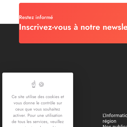
Restez informé
Inscrivez-vous à notre newsle
Ce site utilise des cookies et
vous donne le contrôle sur
ceux que vous souhaitez
activer. Pour une utilisation
Restons connectés :
L'Informat
région
de tous les services, veuillez
Nos public