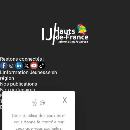
Restons connectés :
L'Information Jeunesse en
région
Nos publications
Nos partenaires
Nous contacter
X
Masquer le bande
Thématiques
Dispositifs et aides
Accueil du lundi au vendredi
Ce site utilise des cookies et
9h-12h30 / 13h30 -17h30
vous donne le contrôle sur
2 rue Edouard Delesalle
ceux que vous souhaitez