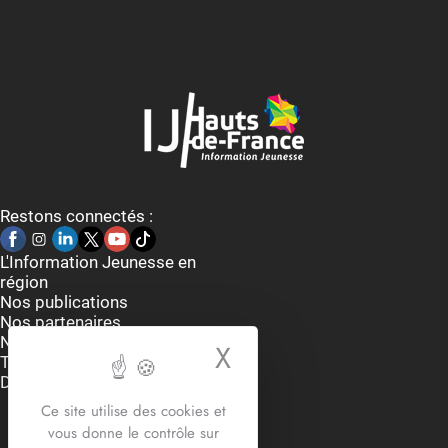
Restons connectés :
L'Information Jeunesse en
région
Nos publications
Nos partenaires
Nous contacter
X
Masquer le bande
Thématiques
Dispositifs et aides
Accueil du lundi au vendredi
Ce site utilise des cookies et
9h-12h30 / 13h30 -17h30
vous donne le contrôle sur
2 rue Edouard Delesalle