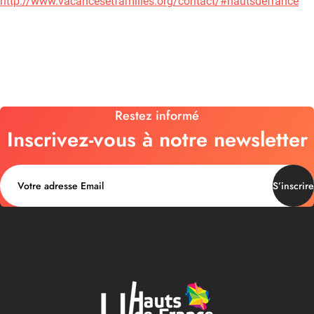
http://www.vacancesetfamilles.org/contact/#hautsdefrance
Restez informé
Inscrivez-vous à notre newsletter
S’inscrire