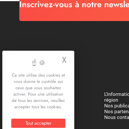
Inscrivez-vous à notre newsle
X
Masquer le bande
Ce site utilise des cookies et
vous donne le contrôle sur
ceux que vous souhaitez
activer. Pour une utilisation
Restons connectés :
L'Informat
région
de tous les services, veuillez
Nos public
accepter tous les cookies.
Nos parten
Nous conta
Tout accepter