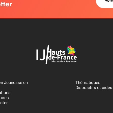
tter
au des cookies
ion Jeunesse en
Thématiques
Dispositifs et aides
ations
aires
cter