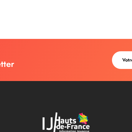
tter
au des cookies