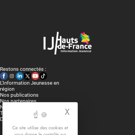
Restons connectés :
L'Information Jeunesse en
région
Nos publications
Nos partenaires
Nous contacter
X
Masquer le bande
Thématiques
Dispositifs et aides
Accueil du lundi au vendredi
Ce site utilise des cookies et
9h-12h30 / 13h30 -17h30
vous donne le contrôle sur