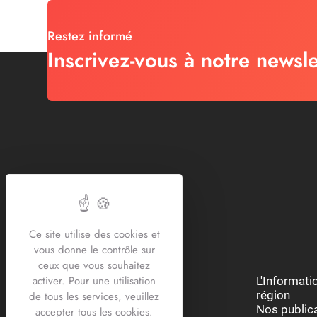
Restez informé
Inscrivez-vous à notre newsle
Ce site utilise des cookies et
vous donne le contrôle sur
ceux que vous souhaitez
activer. Pour une utilisation
Restons connectés :
L'Informat
région
de tous les services, veuillez
Nos public
accepter tous les cookies.