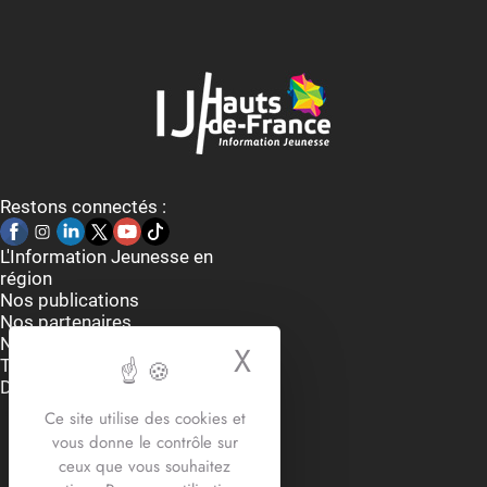
Restons connectés :
L'Information Jeunesse en
région
Nos publications
Nos partenaires
Nous contacter
X
Masquer le bande
Thématiques
Dispositifs et aides
Accueil du lundi au vendredi
Ce site utilise des cookies et
9h-12h30 / 13h30 -17h30
vous donne le contrôle sur
2 rue Edouard Delesalle
ceux que vous souhaitez
59800 Lille