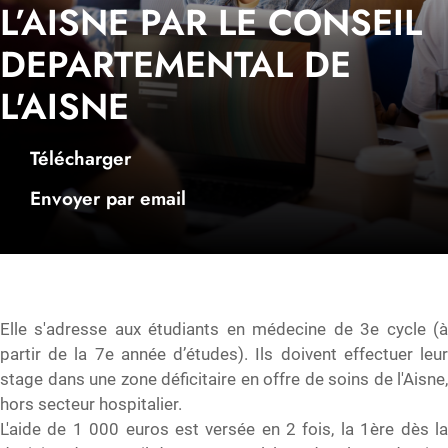
L’AISNE PAR LE CONSEIL
DEPARTEMENTAL DE
L'AISNE
Télécharger
Envoyer par email
Elle s'adresse aux étudiants en médecine de 3e cycle (à
partir de la 7e année d’études). Ils doivent effectuer leur
stage dans une zone déficitaire en offre de soins de l'Aisne,
hors secteur hospitalier.
L'aide de 1 000 euros est versée en 2 fois, la 1ère dès la