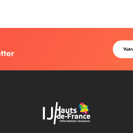
tter
au des cookies