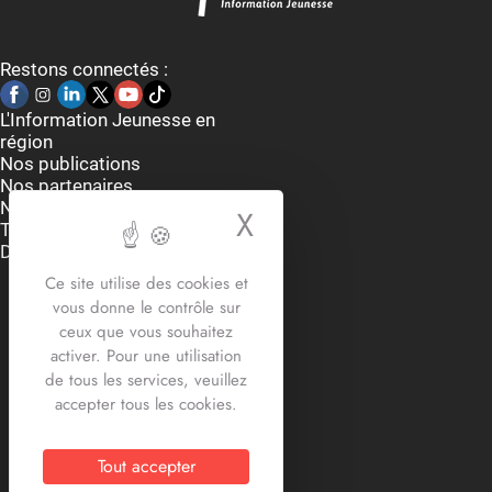
Restons connectés :
L'Information Jeunesse en
région
Nos publications
Nos partenaires
Nous contacter
X
Masquer le bande
Thématiques
Dispositifs et aides
Accueil du lundi au vendredi
Ce site utilise des cookies et
9h-12h30 / 13h30 -17h30
vous donne le contrôle sur
2 rue Edouard Delesalle
ceux que vous souhaitez
59800 Lille
activer. Pour une utilisation
03.20.12.87.30
de tous les services, veuillez
contact@crij-hdf.fr
accepter tous les cookies.
Tout accepter