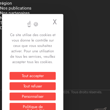
région
Nos publications
Nos partenaires
Nous contacter
X
Masquer le bande
Thématiques
Dispositifs et aides
Accueil du lundi au vendredi
Ce site utilise des cookies et
9h-12h30 / 13h30 -17h30
vous donne le contrôle sur
2 rue Edouard Delesalle
ceux que vous souhaitez
59800 Lille
activer. Pour une utilisation
03.20.12.87.30
de tous les services, veuillez
contact@crij-hdf.fr
accepter tous les cookies.
Tout accepter
Tout refuser
Copyright © CRIJ Hauts-de-France 2026. Tous droits réservés.
Personnaliser
Politique de