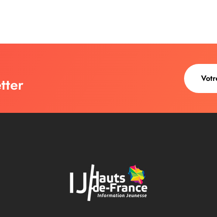
tter
au des cookies