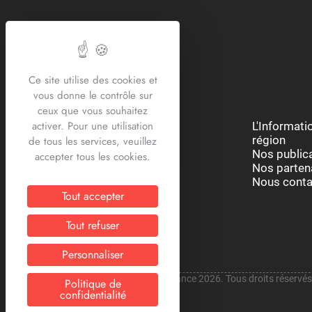
Ce site utilise des cookies et
vous donne le contrôle sur
ceux que vous souhaitez
activer. Pour une utilisation
Restons connectés :
L'Informat
région
de tous les services, veuillez
Nos public
accepter tous les cookies.
Nos parten
Nous conta
Tout accepter
Tout refuser
Personnaliser
Copyright © CRIJ Hauts-de-France 2026. Tous droits réservés
Politique de
confidentialité