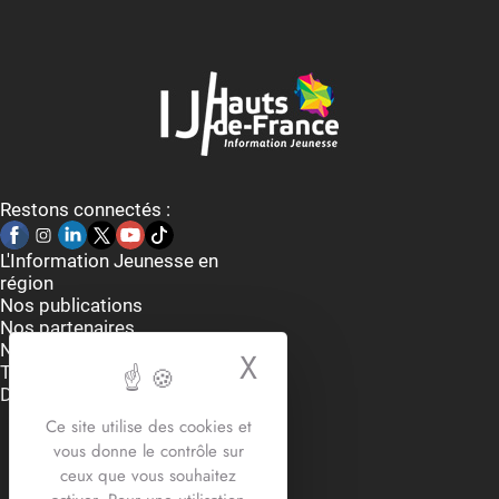
Restons connectés :
L'Information Jeunesse en
région
Nos publications
Nos partenaires
Nous contacter
X
Masquer le bande
Thématiques
Dispositifs et aides
Accueil du lundi au vendredi
Ce site utilise des cookies et
9h-12h30 / 13h30 -17h30
vous donne le contrôle sur
2 rue Edouard Delesalle
ceux que vous souhaitez
59800 Lille