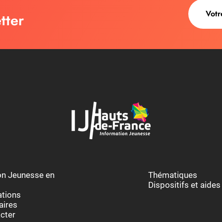
tter
au des cookies
ion Jeunesse en
Thématiques
Dispositifs et aides
ations
aires
cter