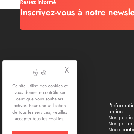
Restez informé
Inscrivez-vous à notre newsle
X
Masquer le bande
Ce site utilise des cookies et
vous donne le contrôle sur
ceux que vous souhaitez
activer. Pour une utilisation
Restons connectés :
L'Informat
région
de tous les services, veuillez
Nos public
accepter tous les cookies.
Nos parten
Nous conta