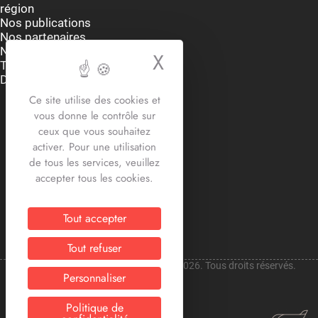
région
Nos publications
Nos partenaires
Nous contacter
X
Masquer le bande
Thématiques
Dispositifs et aides
Accueil du lundi au vendredi
Ce site utilise des cookies et
9h-12h30 / 13h30 -17h30
vous donne le contrôle sur
2 rue Edouard Delesalle
ceux que vous souhaitez
59800 Lille
activer. Pour une utilisation
03.20.12.87.30
de tous les services, veuillez
contact@crij-hdf.fr
accepter tous les cookies.
Tout accepter
Tout refuser
Copyright © CRIJ Hauts-de-France 2026. Tous droits réservés.
Personnaliser
Politique de