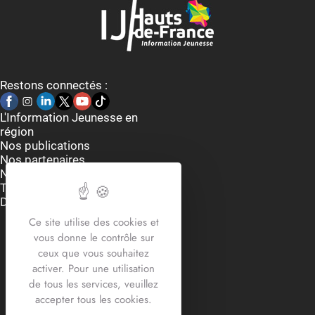
Restons connectés :
L'Information Jeunesse en
région
Nos publications
Nos partenaires
Nous contacter
Thématiques
Dispositifs et aides
Accueil du lundi au vendredi
Ce site utilise des cookies et
9h-12h30 / 13h30 -17h30
vous donne le contrôle sur
2 rue Edouard Delesalle
ceux que vous souhaitez
59800 Lille
activer. Pour une utilisation
03.20.12.87.30
de tous les services, veuillez
contact@crij-hdf.fr
accepter tous les cookies.