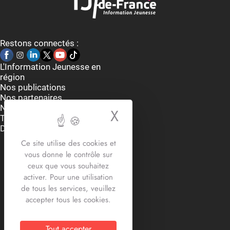
Restons connectés :
L'Information Jeunesse en
région
Nos publications
Nos partenaires
Nous contacter
X
Masquer le bande
Thématiques
Dispositifs et aides
Accueil du lundi au vendredi
Ce site utilise des cookies et
9h-12h30 / 13h30 -17h30
vous donne le contrôle sur
2 rue Edouard Delesalle
ceux que vous souhaitez
59800 Lille
activer. Pour une utilisation
03.20.12.87.30
de tous les services, veuillez
contact@crij-hdf.fr
accepter tous les cookies.
Tout accepter