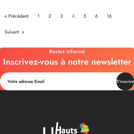
« Précédent
1
2
3
4
5
6
16
Suivant »
Restez informé
Inscrivez-vous à notre newsletter
S’inscrire