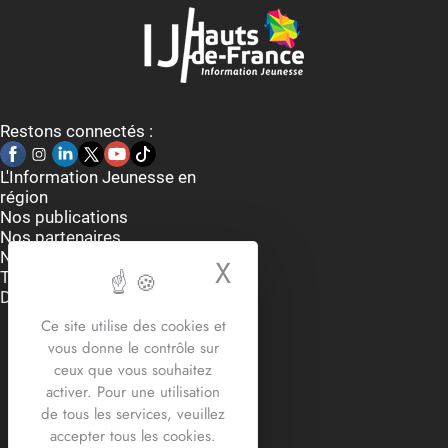
Restons connectés :
L'Information Jeunesse en
région
Nos publications
Nos partenaires
Nous contacter
X
Masquer le bande
Thématiques
Dispositifs et aides
Accueil du lundi au vendredi
Ce site utilise des cookies et
9h-12h30 / 13h30 -17h30
vous donne le contrôle sur
2 rue Edouard Delesalle
ceux que vous souhaitez
59800 Lille
activer. Pour une utilisation
03.20.12.87.30
de tous les services, veuillez
contact@crij-hdf.fr
accepter tous les cookies.