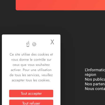
X
Masquer le bande
Ce site utilise des cookies et
vous donne le contrôle sur
ceux que vous souhaitez
activer. Pour une utilisation
Restons connectés :
L'Informat
région
de tous les services, veuillez
Nos public
accepter tous les cookies.
Nos parten
Nous conta
Tout accepter
Tout refuser