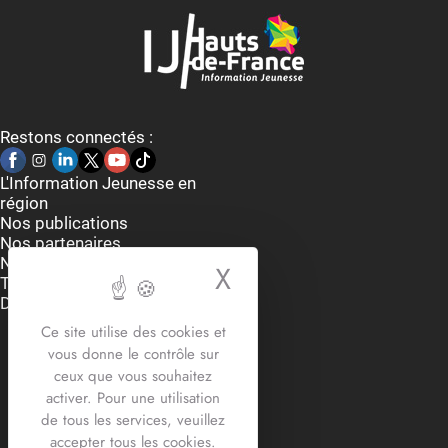
Restons connectés :
L'Information Jeunesse en
région
Nos publications
Nos partenaires
Nous contacter
X
Masquer le bande
Thématiques
Dispositifs et aides
Accueil du lundi au vendredi
Ce site utilise des cookies et
9h-12h30 / 13h30 -17h30
vous donne le contrôle sur
2 rue Edouard Delesalle
ceux que vous souhaitez
59800 Lille
activer. Pour une utilisation
03.20.12.87.30
de tous les services, veuillez
contact@crij-hdf.fr
accepter tous les cookies.