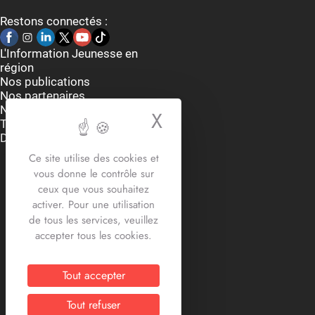
Restons connectés :
L'Information Jeunesse en
région
Nos publications
Nos partenaires
Nous contacter
X
Masquer le bande
Thématiques
Dispositifs et aides
Accueil du lundi au vendredi
Ce site utilise des cookies et
9h-12h30 / 13h30 -17h30
vous donne le contrôle sur
2 rue Edouard Delesalle
ceux que vous souhaitez
59800 Lille
activer. Pour une utilisation
03.20.12.87.30
de tous les services, veuillez
contact@crij-hdf.fr
accepter tous les cookies.
Tout accepter
Tout refuser