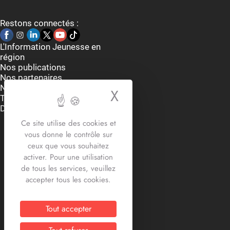
Restons connectés :
L'Information Jeunesse en
région
Nos publications
Nos partenaires
Nous contacter
X
Masquer le bande
Thématiques
Dispositifs et aides
Accueil du lundi au vendredi
Ce site utilise des cookies et
9h-12h30 / 13h30 -17h30
vous donne le contrôle sur
2 rue Edouard Delesalle
ceux que vous souhaitez
59800 Lille
activer. Pour une utilisation
03.20.12.87.30
de tous les services, veuillez
contact@crij-hdf.fr
accepter tous les cookies.
Tout accepter