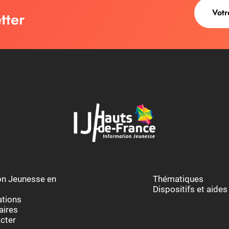
tter
au des cookies
ion Jeunesse en
Thématiques
Dispositifs et aides
ations
aires
cter