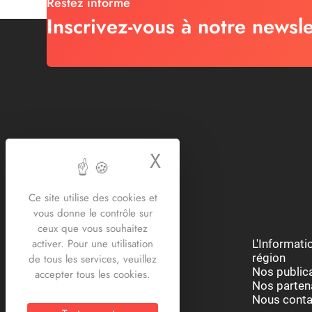
Restez informé
Inscrivez-vous à notre newsle
X
Masquer le bande
Ce site utilise des cookies et
vous donne le contrôle sur
ceux que vous souhaitez
activer. Pour une utilisation
Restons connectés :
L'Informat
région
de tous les services, veuillez
Nos public
accepter tous les cookies.
Nos parten
Nous conta