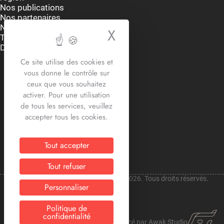
Nos publications
Nos partenaires
Nous contacter
X
Masquer le bande
Thématiques
Dispositifs et aides
Accueil du lundi au vendredi
Ce site utilise des cookies et
9h-12h30 / 13h30 -17h30
vous donne le contrôle sur
2 rue Edouard Delesalle
ceux que vous souhaitez
59800 Lille
activer. Pour une utilisation
03.20.12.87.30
de tous les services, veuillez
contact@crij-hdf.fr
accepter tous les cookies.
Tout accepter
Tout refuser
Copyright © CRIJ Hauts-de-France 2026. Tous droits réservés.
Personnaliser
Politique de
confidentialité
Mentions légales
Site réalisé et référencé par Awak Studio